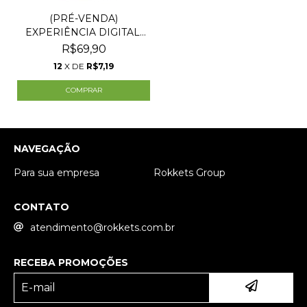
(PRÉ-VENDA)
EXPERIÊNCIA DIGITAL:
DA ESTR...
R$69,90
12
X DE
R$7,19
NAVEGAÇÃO
Para sua empresa
Rokkets Group
CONTATO
atendimento@rokkets.com.br
RECEBA PROMOÇÕES