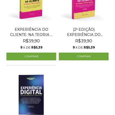
EXPERIÊNCIA DO
(2ª EDIÇÃO)
CLIENTE: NA TEORIA E
EXPERIÊNCIA DO
MUIT...
CLIENTE: NA T...
R$39,90
R$39,90
9
X DE
R$5,39
9
X DE
R$5,39